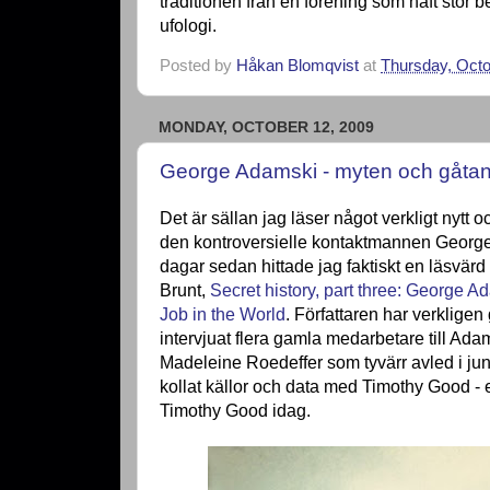
traditionen från en förening som haft stor 
ufologi.
Posted by
Håkan Blomqvist
at
Thursday, Octo
MONDAY, OCTOBER 12, 2009
George Adamski - myten och gåta
Det är sällan jag läser något verkligt nytt
den kontroversielle kontaktmannen Georg
dagar sedan hittade jag faktiskt en läsvärd
Brunt,
Secret history, part three: George 
Job in the World
. Författaren har verkligen
intervjuat flera gamla medarbetare till Ada
Madeleine Roedeffer som tyvärr avled i ju
kollat källor och data med Timothy Good - enl
Timothy Good idag.