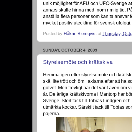
unik möjlighet för AFU och UFO-Sverige att
annars skulle hinna med inom rimlig tid. P
anställa flera personer som kan ta ansvar fö
mycket positiv uteckling för svensk ufologi.
Posted by
Håkan Blomqvist
at
Thursday, Octo
SUNDAY, OCTOBER 4, 2009
Styrelsemöte och kräftskiva
Hemma igen efter styrelsemöte och kräftski
skäl lite trött och öm i axlarna efter att ha
golvet. Men trevligt har det varit även om v
år. De årliga kräftskivorna i Mantorp har bö
Sverige. Stort tack till Tobias Lindgren o
utmärkta kockar. Särskilt tack till Tobias s
pajerna.