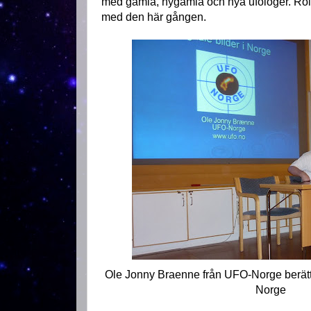
med gamla, nygamla och nya ufologer. Rol
med den här gången.
Ole Jonny Braenne från UFO-Norge berätta
Norge