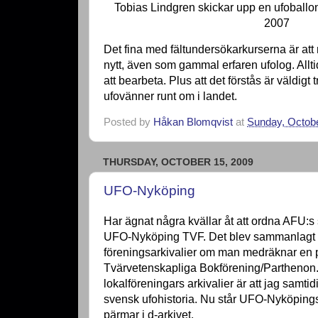
Tobias Lindgren skickar upp en ufoball
2007
Det fina med fältundersökarkurserna är att 
nytt, även som gammal erfaren ufolog. Allt
att bearbeta. Plus att det förstås är väldigt
ufovänner runt om i landet.
Posted by
Håkan Blomqvist
at
Sunday, Octobe
THURSDAY, OCTOBER 15, 2009
UFO-Nyköping
Har ägnat några kvällar åt att ordna AFU:s 
UFO-Nyköping TVF. Det blev sammanlagt
föreningsarkivalier om man medräknar en 
Tvärvetenskapliga Bokförening/Parthenon. 
lokalföreningars arkivalier är att jag samti
svensk ufohistoria. Nu står UFO-Nyköpings
pärmar i d-arkivet.