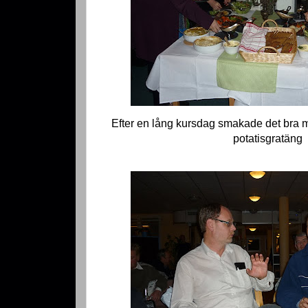
Efter en lång kursdag smakade det bra me
potatisgratäng