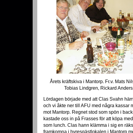
Årets kräftskiva i Mantorp. Fr.v. Mats N
Tobias Lindgren, Rickard Ander
Lördagen började med att Clas Svahn häm
och vi åkte ner till AFU med några kassar m
mot Mantorp. Regnet stod som spön i backe
kastade oss in på Frasses för att köpa me
som lunch. Clas hann klämma i sig en räksm
framkomna i hyresgästlokalen i Mantorp mö