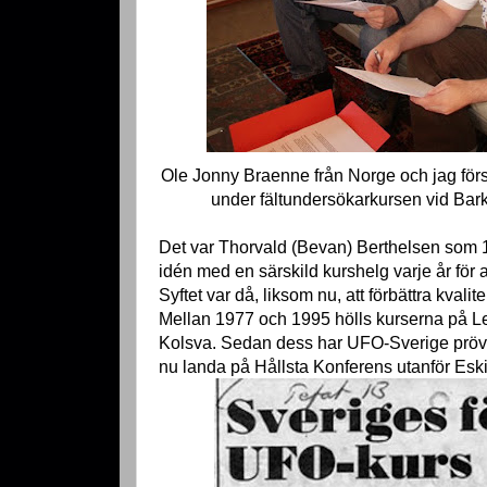
Ole Jonny Braenne från Norge och jag försö
under fältundersökarkursen vid Ba
Det var Thorvald (Bevan) Berthelsen som
idén med en särskild kurshelg varje år för a
Syftet var då, liksom nu, att förbättra kval
Mellan 1977 och 1995 hölls kurserna på L
Kolsva. Sedan dess har UFO-Sverige prövat 
nu landa på Hållsta Konferens utanför Eski