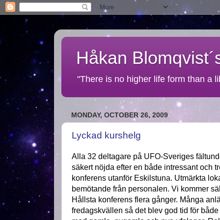
Håkan Blomqvist´s
"There is no higher life form than a l
MONDAY, OCTOBER 26, 2009
Lyckad kurshelg
Alla 32 deltagare på UFO-Sveriges fältund
säkert nöjda efter en både intressant och t
konferens utanför Eskilstuna. Utmärkta loka
bemötande från personalen. Vi kommer säke
Hållsta konferens flera gånger. Många an
fredagskvällen så det blev god tid för båd