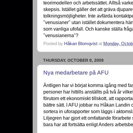
teorimodellen och arbetssättet. Alltså varken
skepsis. Istället gäller det att gräva djupar
tolkningsmöjligheter. Inte avfärda kontaktp
"venusianer" utan istället dokumentera hä
som vanliga ufofall. Och kanske ställa fråg
"venusianerna"?
Posted by
Håkan Blomqvist
at
Monday, Octob
THURSDAY, OCTOBER 8, 2009
Nya medarbetare på AFU
Äntligen har vi börjat komma igång med fa
personer har hittills anställts på två år vilk
förutom ett ekonomiskt tillskott, att rapport
bättre sätt. I AFU jobbar nu Håkan Landin 
sortera in uforapporter som läggs i aktoms
Liljegren har gjort ett omfattande förarbet
bara har att fortsätta enligt Anders arbetsb