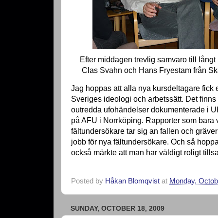
Efter middagen trevlig samvaro till lång
Clas Svahn och Hans Fryestam från S
Jag hoppas att alla nya kursdeltagare fick 
Sveriges ideologi och arbetssätt. Det finn
outredda ufohändelser dokumenterade i U
på AFU i Norrköping. Rapporter som bara v
fältundersökare tar sig an fallen och gräve
jobb för nya fältundersökare. Och så hoppa
också märkte att man har väldigt roligt ti
Posted by
Håkan Blomqvist
at
Monday, Octob
SUNDAY, OCTOBER 18, 2009