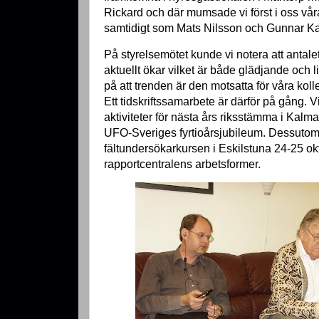
Rickard och där mumsade vi först i oss 
samtidigt som Mats Nilsson och Gunnar Ka
På styrelsemötet kunde vi notera att anta
aktuellt ökar vilket är både glädjande och 
på att trenden är den motsatta för våra ko
Ett tidskriftssamarbete är därför på gång. 
aktiviteter för nästa års riksstämma i Kalm
UFO-Sveriges fyrtioårsjubileum. Dessutom 
fältundersökarkursen i Eskilstuna 24-25 o
rapportcentralens arbetsformer.